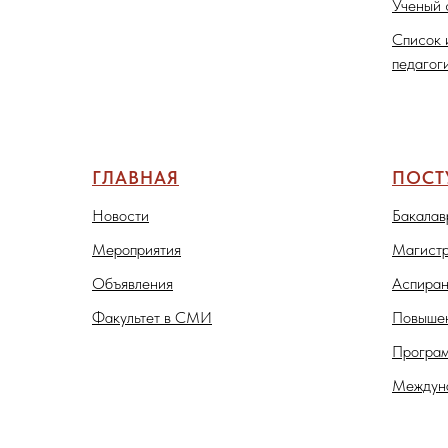
Ученый 
Список 
педагог
ГЛАВНАЯ
ПОС
Новости
Бакалав
Мероприятия
Магистр
Объявления
Аспиран
Факультет в СМИ
Повышен
Програм
Междуна