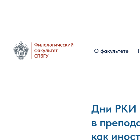
О факультете
О факультете
Дни РКИ 
в препод
как инос