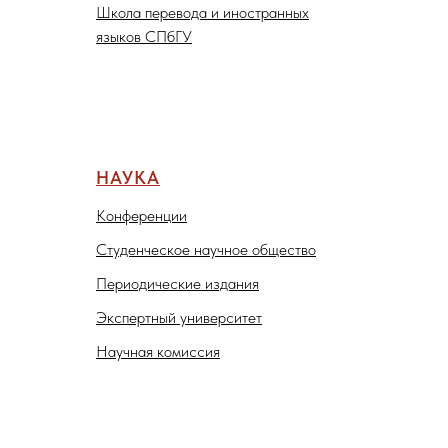
Школа перевода и иностранных
языков СПбГУ
НАУКА
Конференции
Студенческое научное общество
Периодические издания
Экспертный университет
Научная комиссия