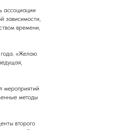
ть ассоциации
ой зависимости,
ством времени,
 года. «Желаю
ведущая,
кл мероприятий
менные методы
енты второго