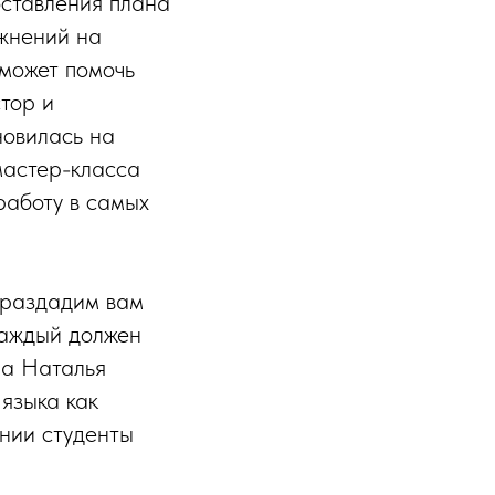
оставления плана
ажнений на
 может помочь
тор и
овилась на
мастер-класса
работу в самых
 раздадим вам
каждый должен
ла Наталья
языка как
нии студенты