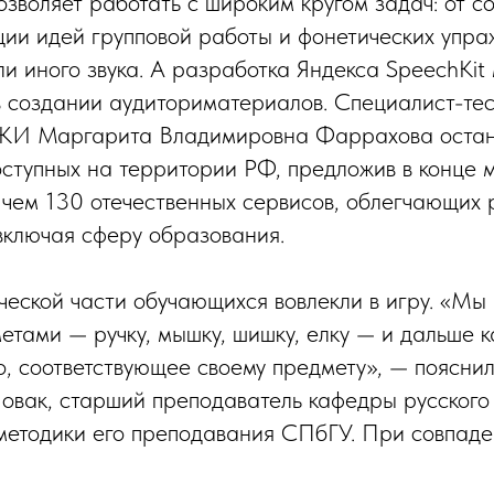
озволяет работать с широким кругом задач: от с
ции идей групповой работы и фонетических упр
ли иного звука. А разработка Яндекса SpeechKit
 создании аудиториматериалов. Специалист-тес
РКИ Маргарита Владимировна Фаррахова остан
оступных на территории РФ, предложив в конце 
, чем 130 отечественных сервисов, облегчающих 
включая сферу образования.
ческой части обучающихся вовлекли в игру. «Мы
метами — ручку, мышку, шишку, елку — и дальше 
о, соответствующее своему предмету», — поясни
вак, старший преподаватель кафедры русского 
методики его преподавания СПбГУ. При совпаде