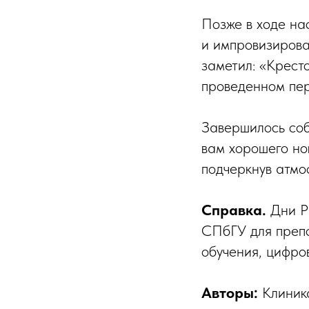
Позже в ходе на
и импровизирова
заметил: «Крест
проведенном пер
Завершилось соб
вам хорошего нов
подчеркнув атмо
Справка.
Дни Р
СПбГУ для препо
обучения, цифро
Авторы:
Клиника