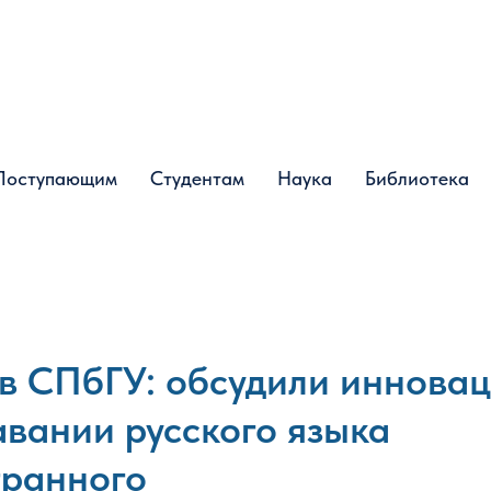
Поступающим
Поступающим
Студентам
Студентам
Наука
Наука
Библиотека
Библиотека
в СПбГУ: обсудили иннова
авании русского языка
транного