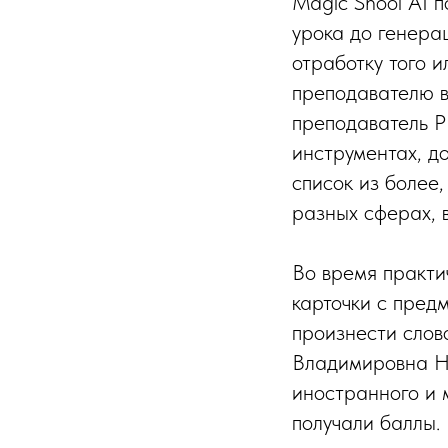
Magic Shool AI п
урока до генера
отработку того и
преподавателю в
преподаватель 
инструментах, д
список из более
разных сферах, 
Во время практи
карточки с пред
произнести слов
Владимировна Но
иностранного и 
получали баллы.