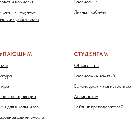
совет и комиссии
Расписание
и рейтинг научно-
Личный кабинет
ических работников
ТУПАЮЩИМ
СТУДЕНТАМ
риат
Объявления
атура
Расписание занятий
тура
Бакалаврам и магистрантам
ие квалификации
Аспирантам
мы для школьников
Рейтинг преподавателей
родная деятельность