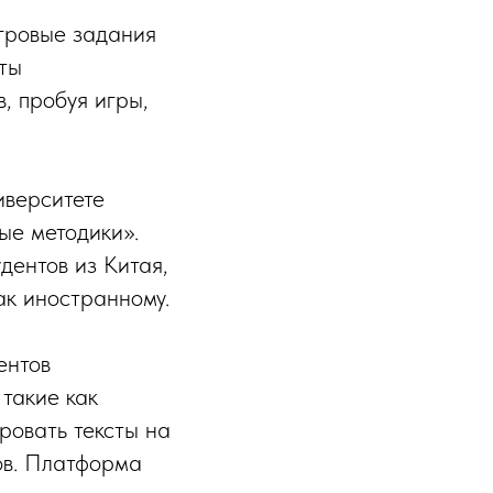
игровые задания
нты
, пробуя игры,
иверситете
ые методики».
дентов из Китая,
ак иностранному.
ентов
 такие как
ровать тексты на
ов. Платформа