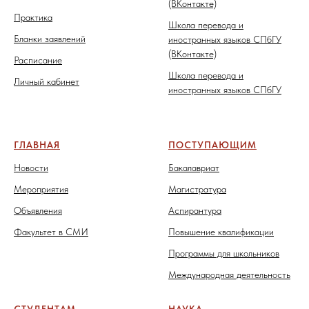
(ВКонтакте)
Практика
Школа перевода и
Бланки заявлений
иностранных языков СПбГУ
(ВКонтакте)
Расписание
Школа перевода и
Личный кабинет
иностранных языков СПбГУ
ГЛАВНАЯ
ПОСТУПАЮЩИМ
Новости
Бакалавриат
Мероприятия
Магистратура
Объявления
Аспирантура
Факультет в СМИ
Повышение квалификации
Программы для школьников
Международная деятельность
СТУДЕНТАМ
НАУКА