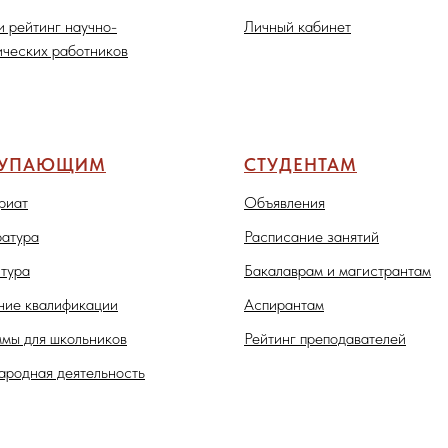
и рейтинг научно-
Личный кабинет
ических работников
ТУПАЮЩИМ
СТУДЕНТАМ
риат
Объявления
атура
Расписание занятий
тура
Бакалаврам и магистрантам
ие квалификации
Аспирантам
мы для школьников
Рейтинг преподавателей
родная деятельность