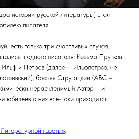
ра истории русской литературы) стал
юбилею писателя.
й, есть только три счастливых случая,
щались в одного писателя: Козьма Прутков
, Ильф и Петров (далее – Ильфпетров; не
лстоевский), братья Стругацкие (АБС –
 химически нерасчленимый Автор – и
дни юбилеев о них все-таки приходится
«Литературной газеты»
.