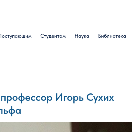
Поступающим
Поступающим
Студентам
Студентам
Наука
Наука
Библиотека
Библиотека
 профессор Игорь Сухих
Ильфа