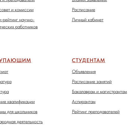
совет и комиссии
Расписание
и рейтинг научно-
Личный кабинет
ических работников
ТУПАЮЩИМ
СТУДЕНТАМ
риат
Объявления
атура
Расписание занятий
тура
Бакалаврам и магистрантам
ие квалификации
Аспирантам
мы для школьников
Рейтинг преподавателей
родная деятельность