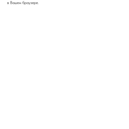
в Вашем браузере.
Версия для слабовидящих
ГЛАВНАЯ
ФАКУЛЬТЕТ
Новости и мероприятия
Декан
Поступление
Кафедры и преподаватели
Ученый совет и комиссии