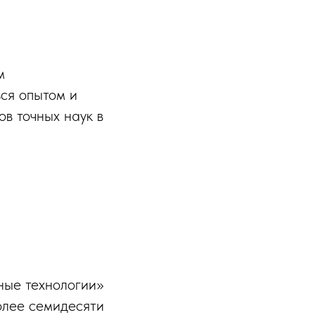
м
ься опытом и
в точных наук в
ные технологии»
более семидесяти