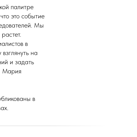
ркой палитре
что это событие
ледователей. Мы
 растет.
иалистов в
 взглянуть на
ний и задать
м Мария
убликованы в
ах.