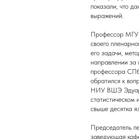
показали, что д
выражений.
Профессор МГУ и
своего пленарно
его задачи, мет
направлении за 
профессора СПб
обратился к воп
НИУ ВШЭ Эдуард
статистическом 
свыше десятка яз
Председатель пе
заведующая каф