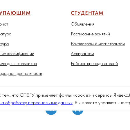
ТУПАЮЩИМ
СТУДЕНТАМ
риат
Объявления
атура
Расписание занятий
тура
Бакалаврам и магистрантам
ие квалификации
Аспирантам
мы для школьников
Рейтинг преподавателей
родная деятельность
с тем, что СПбГУ применяет файлы «cookie» и сервисы Яндек
на обработку персональных данных
. Вы можете управлять нас