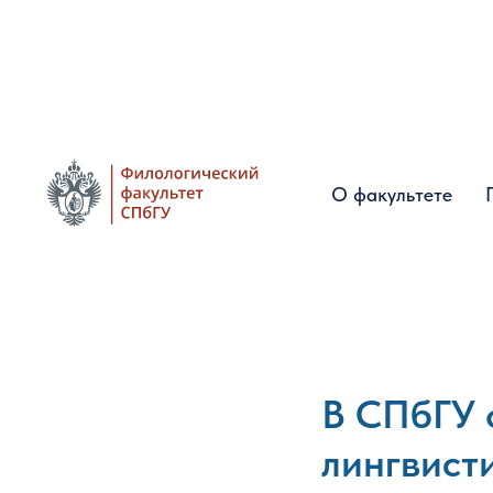
О факультете
О факультете
В СПбГУ 
лингвист