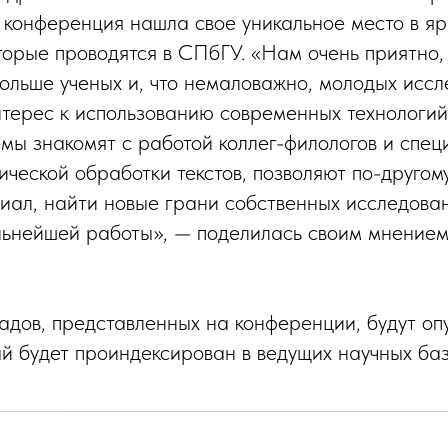
о конференция нашла свое уникальное место в я
торые проводятся в СПбГУ. «Нам очень приятно, 
больше ученых и, что немаловажно, молодых исс
интерес к использованию современных технологий
ы знакомят с работой коллег-филологов и спец
ческой обработки текстов, позволяют по-другому
иал, найти новые грани собственных исследова
льнейшей работы», — поделилась своим мнение
дов, представленных на конференции, будут оп
ый будет проиндексирован в ведущих научных баз