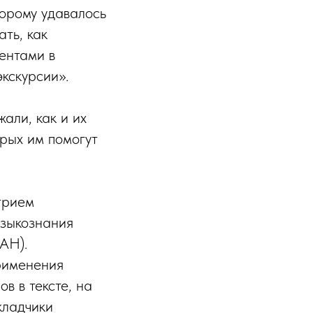
торому удавалось
ть, как
ентами в
кскурсии».
али, как и их
орых им помогут
трием
языкознания
АН).
рименения
в в тексте, на
кладчики