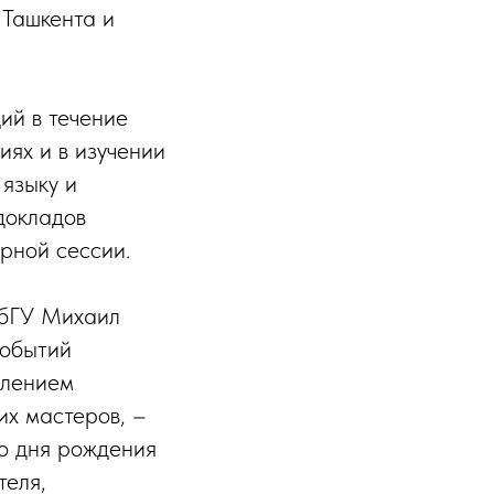
 Ташкента и
ий в течение
иях и в изучении
языку и
докладов
рной сессии.
ПбГУ Михаил
событий
влением
их мастеров, –
со дня рождения
теля,