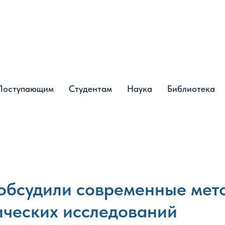
Поступающим
Поступающим
Студентам
Студентам
Наука
Наука
Библиотека
Библиотека
обсудили современные мет
ических исследований