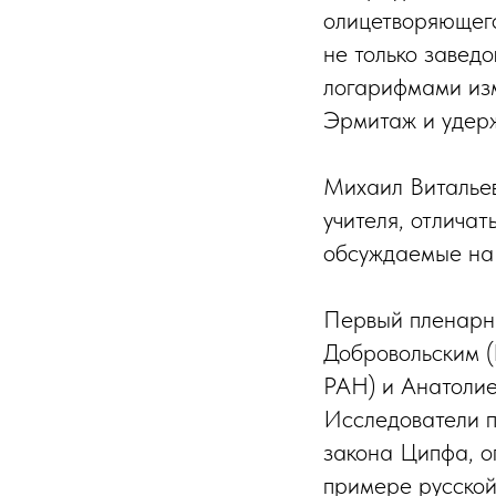
олицетворяющего
не только заведо
логарифмами изм
Эрмитаж и удерж
Михаил Витальев
учителя, отличат
обсуждаемые на 
Первый пленарн
Добровольским (
РАН) и Анатолие
Исследователи п
закона Ципфа, о
примере русской