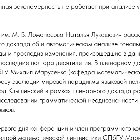
анная закономерность не работает при анализе 
м. М. В. Ломоносова Наталья Лукашевич расск
го доклада об и автоматическом анализе тональ
оды и проследив изменения, произошедшие в да
последние полтора десятилетия. В пленарном д
ГУ Михаил Марусенко (кафедра математической
росу эволюции мировой парадигмы языковой поли
 Клышинский в рамках пленарного доклада ра
исследовании грамматической неоднозначности
ыков.
рвого дня конференции и член программного ко
едрой математической лингвистики СПбГУ Мар