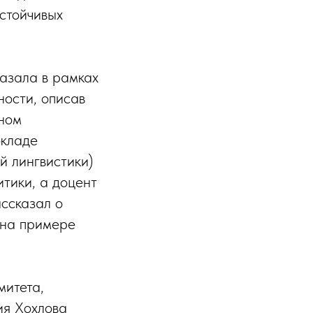
устойчивых
азала в рамках
ности, описав
нном
окладе
 лингвистики)
тики, а доцент
ссказал о
 на примере
митета,
ия Хохлова