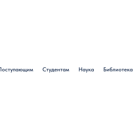
Поступающим
Поступающим
Студентам
Студентам
Наука
Наука
Библиотека
Библиотека