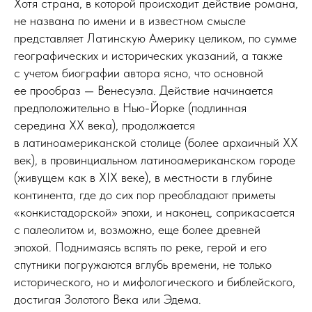
Хотя страна, в которой происходит действие романа,
не названа по имени и в известном смысле
представляет Латинскую Америку целиком, по сумме
географических и исторических указаний, а также
с учетом биографии автора ясно, что основной
ее прообраз — Венесуэла. Действие начинается
предположительно в Нью-Йорке (подлинная
середина ХХ века), продолжается
в латиноамериканской столице (более архаичный ХХ
век), в провинциальном латиноамериканском городе
(живущем как в ХIХ веке), в местности в глубине
континента, где до сих пор преобладают приметы
«конкистадорской» эпохи, и наконец, соприкасается
с палеолитом и, возможно, еще более древней
эпохой. Поднимаясь вспять по реке, герой и его
спутники погружаются вглубь времени, не только
исторического, но и мифологического и библейского,
достигая Золотого Века или Эдема.