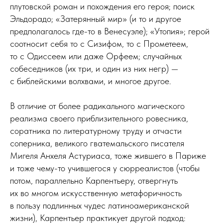
плутовской роман и похождения его героя; поиск
Эльдорадо; «Затерянный мир» (и то и другое
предполагалось где-то в Венесуэле); «Утопия»; герой
соотносит себя то с Сизифом, то с Прометеем,
то с Одиссеем или даже Орфеем; случайных
собеседников (их три, и один из них негр) —
с библейскими волхвами, и многое другое.
В отличие от более радикального магического
реализма своего приблизительного ровесника,
соратника по литературному труду и отчасти
соперника, великого гватемальского писателя
Мигеля Анхеля Астуриаса, тоже жившего в Париже
и тоже чему-то учившегося у сюрреалистов (чтобы
потом, параллельно Карпентьеру, отвергнуть
их во многом искусственную метафоричность
в пользу подлинных чудес латиноамериканской
жизни), Карпентьер практикует другой подход: