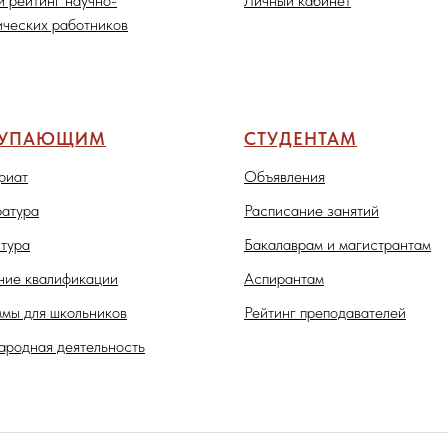
и рейтинг научно-
Личный кабинет
ических работников
ТУПАЮЩИМ
СТУДЕНТАМ
риат
Объявления
атура
Расписание занятий
тура
Бакалаврам и магистрантам
ие квалификации
Аспирантам
мы для школьников
Рейтинг преподавателей
родная деятельность