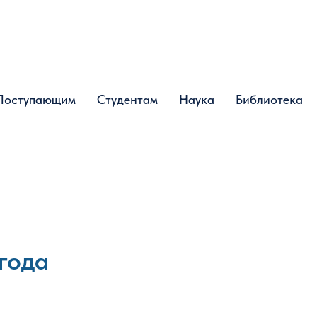
Поступающим
Поступающим
Студентам
Студентам
Наука
Наука
Библиотека
Библиотека
года