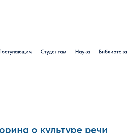
Поступающим
Поступающим
Студентам
Студентам
Наука
Наука
Библиотека
Библиотека
орина о культуре речи