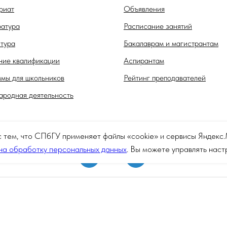
риат
Объявления
атура
Расписание занятий
тура
Бакалаврам и магистрантам
ие квалификации
Аспирантам
мы для школьников
Рейтинг преподавателей
родная деятельность
с тем, что СПбГУ применяет файлы «cookie» и сервисы Яндек
на обработку персональных данных
. Вы можете управлять нас
Сведения об образовательной организации
© Санкт-Петербургский государственный университет 2026