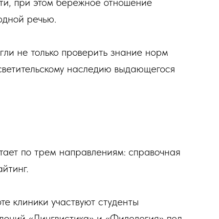
сти, при этом бережное отношение
одной речью.
гли не только проверить знание норм
росветительскому наследию выдающегося
ает по трем направлениям: справочная
йтинг.
те клиники участвуют студенты
лений «Лингвистика» и «Филология» под