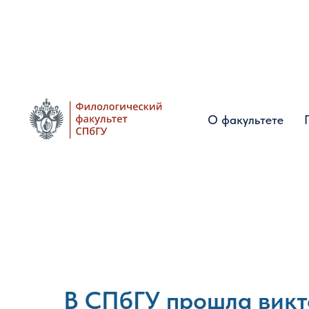
О факультете
О факультете
В СПбГУ прошла викт