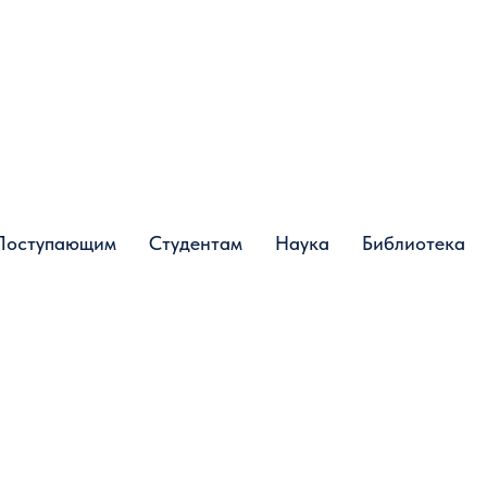
Поступающим
Поступающим
Студентам
Студентам
Наука
Наука
Библиотека
Библиотека