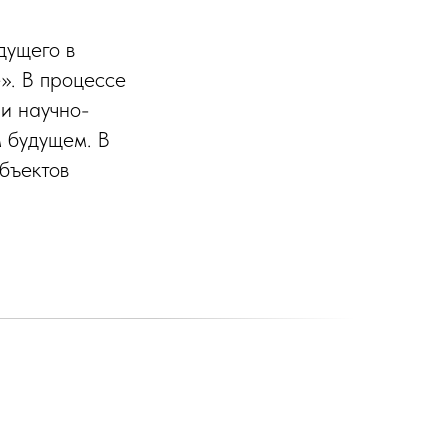
дущего в
». В процессе
и научно-
м будущем. В
бъектов