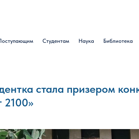
Поступающим
Поступающим
Студентам
Студентам
Наука
Наука
Библиотека
Библиотека
дентка стала призером кон
т 2100»