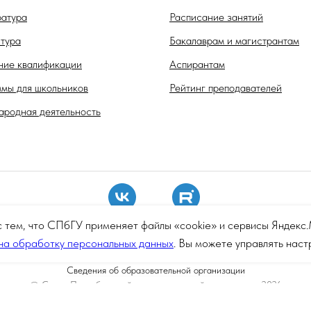
атура
Расписание занятий
тура
Бакалаврам и магистрантам
ие квалификации
Аспирантам
мы для школьников
Рейтинг преподавателей
родная деятельность
с тем, что СПбГУ применяет файлы «cookie» и сервисы Яндек
на обработку персональных данных
. Вы можете управлять нас
Сведения об образовательной организации
© Санкт-Петербургский государственный университет 2026
Политика СПбГУ в отношении обработки персональных данных