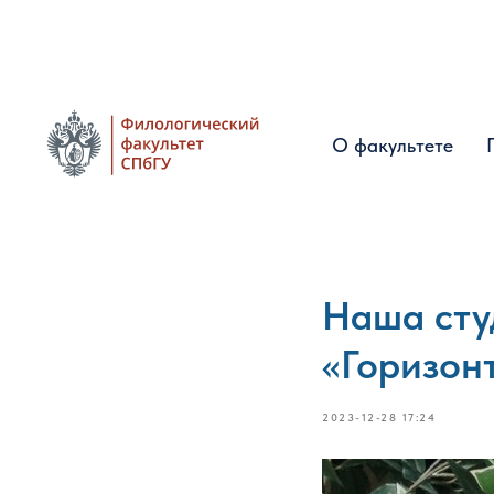
О факультете
О факультете
Наша сту
«Горизон
2023-12-28 17:24