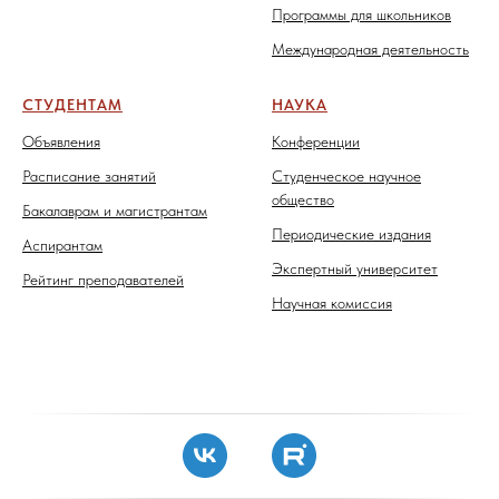
Программы для школьников
Международная деятельность
СТУДЕНТАМ
НАУКА
Объявления
Конференции
Расписание занятий
Студенческое научное
общество
Бакалаврам и магистрантам
Периодические издания
Аспирантам
Экспертный университет
Рейтинг преподавателей
Научная комиссия