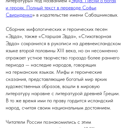
литературы» под названием «
Эдда. Песни о богах
и героях. Полный текст в переводе Софьи
Свириденко
» в издательстве имени Сабашниковых.
Сборник мифологических и героических песен
«Эдда», также «Старшая Эдда», «Стихотворная
Эдда» сохранился в рукописи на древнеисландском
языке второй половины XIII века, но он несомненно
отражает устное творчество гораздо более раннего
периода — наследие народов, говорящих
на германских языках. Мифы и героические
сказания, представляющие богатый мир ярких
художественных образов, вошли в мировую
литературу наравне с литературой древней Греции.
В то же время ими по праву гордится исландский
народ, считая своим национальным достоянием.
Читатели России познакомились с этим