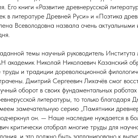
я. Его книги «Развитие древнерусской литератур
век в литературе Древней Руси» и «Поэтика дре
ена Всеволодовна назвала очень актуальными 
дня.
аданной темы научный руководитель Института 
АН академик Николай Николаевич Казанский об
ие труды и традиции дореволюционной филологи
утрачены. Дмитрий Сергеевич Лихачёв смог восс
аучный оборот в своих фундаментальных работах 
ревнерусской литературы, то только благодаря 
имеем замечательную серию „Памятники древне
подчеркнул он. — Наше наследие нуждается в б
ич критически отобрал многие труды для научн
здания, и это должно быть запланировано к выпу