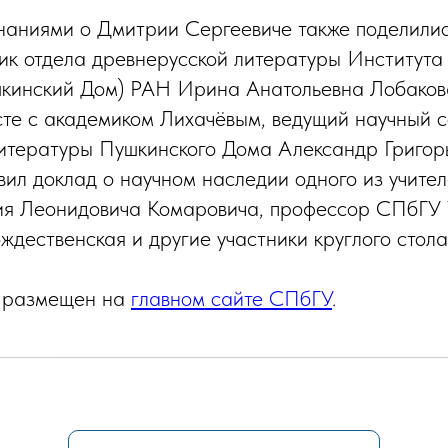
наниями о Дмитрии Сергеевиче также поделили
ик отдела древнерусской литературы Института
кинский Дом) РАН Ирина Анатольевна Лобакова
те с академиком Лихачёвым, ведущий научный с
итературы Пушкинского Дома Александр Григор
вил доклад о научном наследии одного из учите
ия Леонидовича Комаровича, профессор СПбГУ 
ждественская и другие участники круглого стола
 размещен на
главном сайте СПбГУ
.