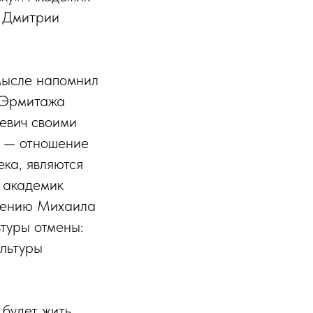
о Дмитрии
мысле напомнил
о Эрмитажа
евич своими
х — отношение
ека, являются
о академик
 мнению Михаила
ьтуры отмены:
ультуры
 будет жить