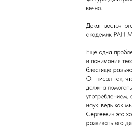
вечно.
Декан восточног
академик РАН М
Еще одна пробле
и понимания тек
блестяще разъясн
Он писал так, чт
должна помогать
употреблением, 
наук: ведь как м
Сергеевич это х
развивать его д