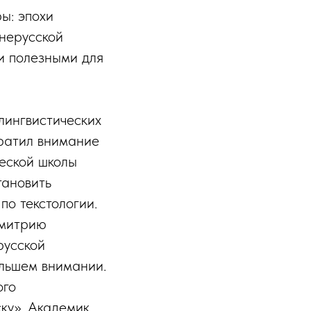
ы: эпохи
внерусской
и полезными для
лингвистических
ратил внимание
ческой школы
тановить
по текстологии.
Дмитрию
русской
ольшем внимании.
ого
ску». Академик