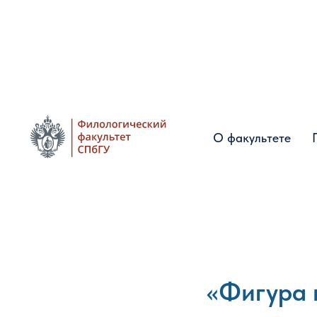
О факультете
О факультете
«Фигура 