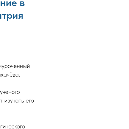
ние в
итрия
риуроченный
хачёва.
о
ученого
т изучать его
гического