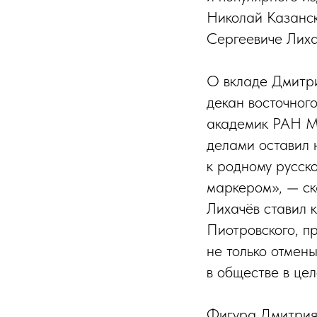
Николай Казанс
Сергеевиче Лиха
О вкладе Дмитри
декан восточног
академик РАН М
делами оставил 
к родному русско
маркером», — ск
Лихачёв ставил к
Пиотровского, пр
не только отмены
в обществе в цел
Фигура Дмитрия 