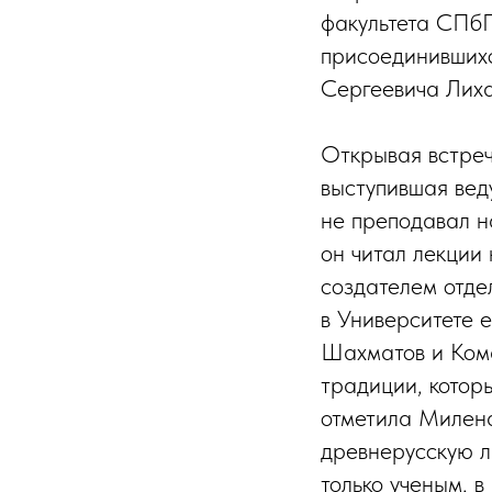
факультета СПбГ
присоединившихс
Сергеевича Лиха
Открывая встре
выступившая вед
не преподавал н
он читал лекции
создателем отде
в Университете е
Шахматов и Кома
традиции, котор
отметила Милена
древнерусскую л
только ученым, 