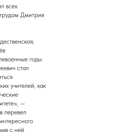
л всех
 трудам Дмитрия
дественская,
ёв
слевоенные годы
еевич стал
иться
ких учителей, как
ические
итете», —
в перевел
 интересного
мив с ней