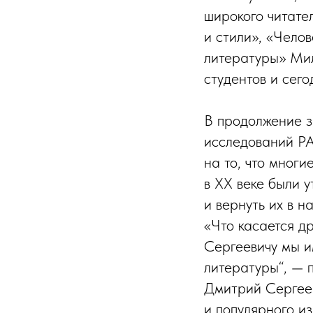
широкого читател
и стили», «Чело
литературы» Мил
студентов и сего
В продолжение з
исследований Р
на то, что мног
в XX веке были 
и вернуть их в н
«Что касается д
Сергеевичу мы 
литературы“, — 
Дмитрий Сергеев
и популярного и