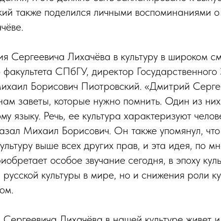
кий также поделился личными воспоминаниями 
чёве.
я Сергеевича Лихачёва в культуру в широком с
о факультета СПбГУ, директор Государственног
ихаил Борисович Пиотровский. «Дмитрий Серге
нам заветы, которые нужно помнить. Один из ни
му языку. Речь, ее культура характеризуют челов
азал Михаил Борисович. Он также упомянул, чт
ультуру выше всех других прав, и эта идея, по
иобретает особое звучание сегодня, в эпоху кул
 русской культуры в мире, но и снижения роли к
ом.
Сергеевича Лихачёва в нашей культуре живет и