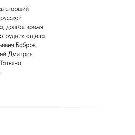
сь старший
 русской
, долгое время
отрудник отдела
ьевич Бобров,
лей Дмитрия
Татьяна
.