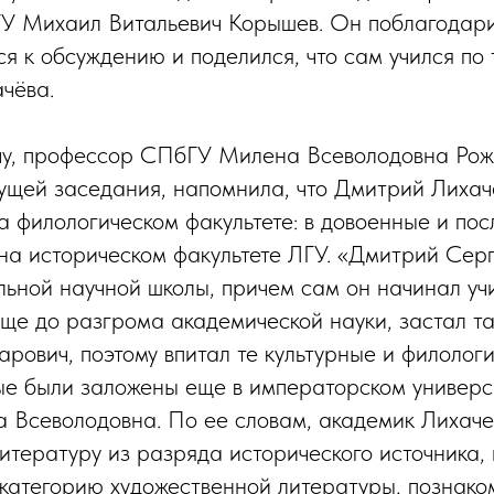
У Михаил Витальевич Корышев. Он поблагодари
я к обсуждению и поделился, что сам учился по
чёва.
чу, профессор СПбГУ Милена Всеволодовна Рож
ущей заседания, напомнила, что Дмитрий Лихач
а филологическом факультете: в довоенные и по
 на историческом факультете ЛГУ. «Дмитрий Серг
льной научной школы, причем сам он начинал уч
ще до разгрома академической науки, застал та
рович, поэтому впитал те культурные и филолог
ые были заложены еще в императорском универс
 Всеволодовна. По ее словам, академик Лихаче
итературу из разряда исторического источника,
в категорию художественной литературы, познако