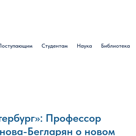
Поступающим
Поступающим
Студентам
Студентам
Наука
Наука
Библиотека
Библиотека
тербург»: Профессор
нова-Бегларян о новом