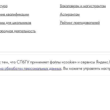
тура
Бакалаврам и магистрантам
ие квалификации
Аспирантам
мы для школьников
Рейтинг преподавателей
родная деятельность
с тем, что СПбГУ применяет файлы «cookie» и сервисы Яндек
на обработку персональных данных
. Вы можете управлять нас
Сведения об образовательной организации
© Санкт-Петербургский государственный университет 2026
Политика СПбГУ в отношении обработки персональных данных
ваны архивные материалы с упоминанием физических и юридических лиц, 