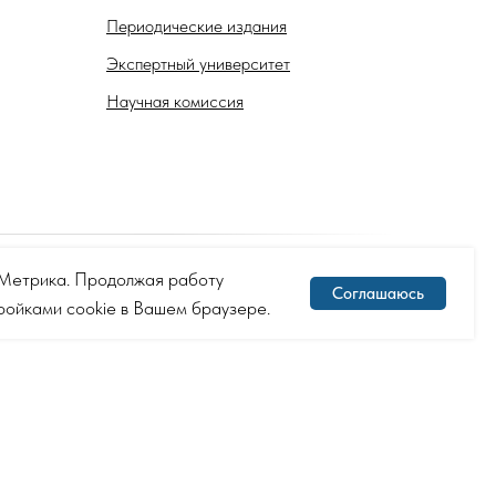
Периодические издания
Экспертный университет
Научная комиссия
с.Метрика. Продолжая работу
Соглашаюсь
тройками cookie в Вашем браузере.
включённых Министерством юстиции Российской Федерации