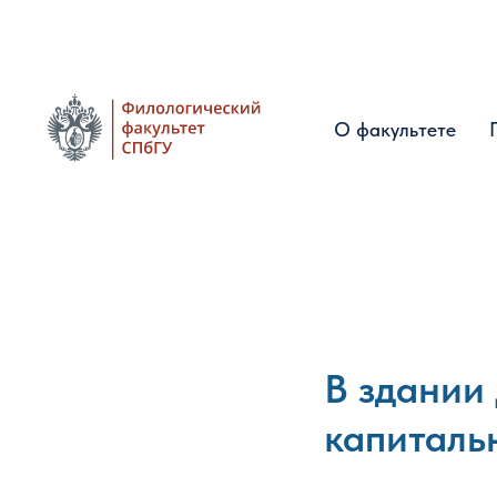
О факультете
О факультете
В здании
капиталь