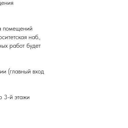
щения
та помещений
ситетская наб.,
ных работ будет
ии (главный вход
о 3-й этажи