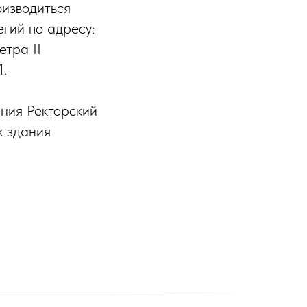
оизводиться
гий по адресу:
етра II
1.
ния Ректорский
ж здания