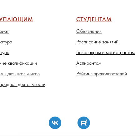
ТУПАЮЩИМ
СТУДЕНТАМ
риат
Объявления
атура
Расписание занятий
тура
Бакалаврам и магистрантам
ие квалификации
Аспирантам
мы для школьников
Рейтинг преподавателей
родная деятельность