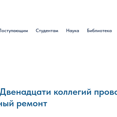
Поступающим
Поступающим
Студентам
Студентам
Наука
Наука
Библиотека
Библиотека
 Двенадцати коллегий пров
ный ремонт