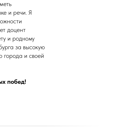
меть
ке и речи. Я
можности
ет доцент
ту и родному
бурга за высокую
о города и своей
х побед!