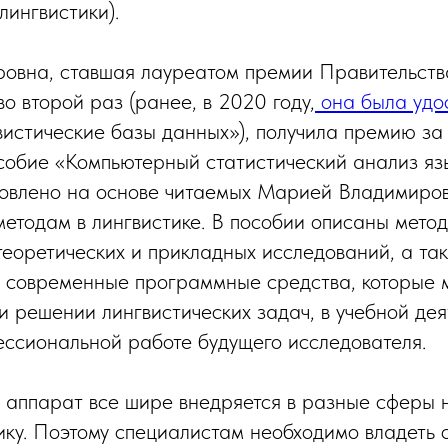
лингвистики).
овна, ставшая лауреатом премии Правительств
о второй раз (ранее, в 2020 году,
она была удо
вистические базы данных»), получила премию за
собие «Компьютерный статистический анализ яз
овлено на основе читаемых Марией Владимиров
методам в лингвистике. В пособии описаны мето
теоретических и прикладных исследований, а та
 современные программные средства, которые м
и решении лингвистических задач, в учебной дея
ессиональной работе будущего исследователя.
 аппарат все шире внедряется в разные сферы н
тику. Поэтому специалистам необходимо владеть