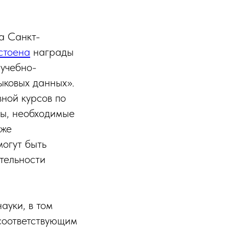
а Санкт-
стоена
награды
 учебно-
ыковых данных».
ной курсов по
ды, необходимые
кже
огут быть
тельности
ауки, в том
 соответствующим