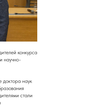
ителей конкурса
и научно-
е доктора наук
бразования
дителями стали
а