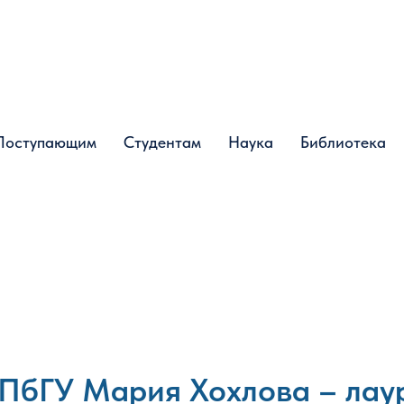
Поступающим
Поступающим
Студентам
Студентам
Наука
Наука
Библиотека
Библиотека
ПбГУ Мария Хохлова – лау