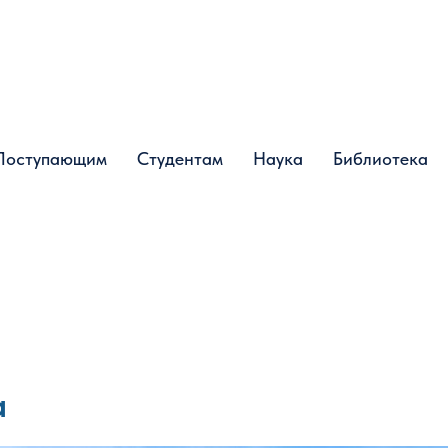
Поступающим
Поступающим
Студентам
Студентам
Наука
Наука
Библиотека
Библиотека
а