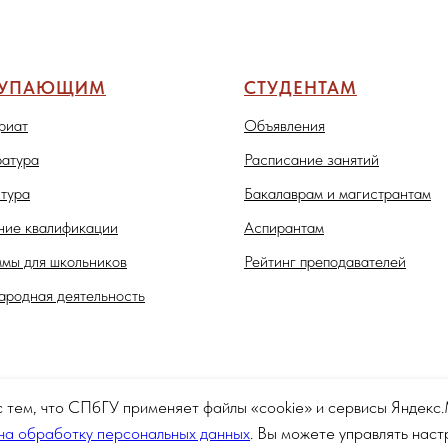
ТУПАЮЩИМ
СТУДЕНТАМ
риат
Объявления
атура
Расписание занятий
тура
Бакалаврам и магистрантам
ие квалификации
Аспирантам
мы для школьников
Рейтинг преподавателей
родная деятельность
с тем, что СПбГУ применяет файлы «cookie» и сервисы Яндек
на обработку персональных данных
. Вы можете управлять нас