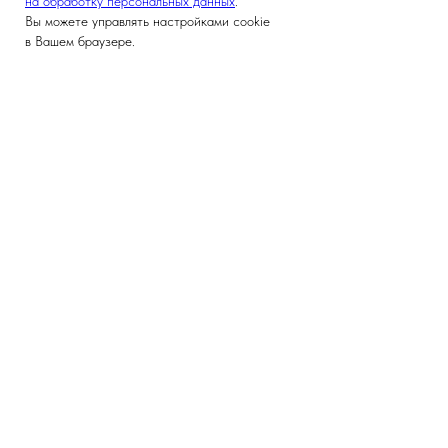
на обработку персональных данных
.
Вы можете управлять настройками cookie
в Вашем браузере.
Версия для слабовидящих
ГЛАВНАЯ
ФАКУЛЬТЕТ
Новости и мероприятия
Декан
Поступление
Кафедры и преподаватели