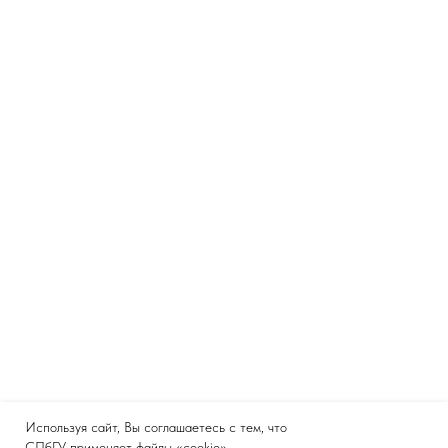
Используя сайт, Вы соглашаетесь с тем, что
СПбГУ применяет файлы «cookie»