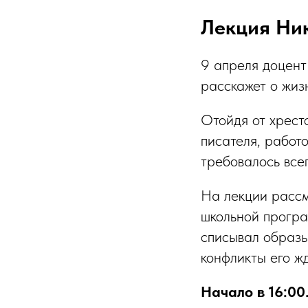
Лекция Ник
9 апреля доцент
расскажет о жиз
Отойдя от хрест
писателя, работ
требовалось всег
На лекции рассм
школьной програм
списывал образы
конфликты его ж
Начало в 16:00