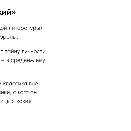
кий»
кой литературы)
тороны.
т тайну личности
 – в среднем ему
м классика вне
ки, с кого он
ицы», какие