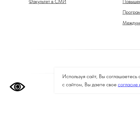
Факультет в СМИ
Повышен
Програм
Междуна
Используя сайт, Вы соглашаетесь 
с сайтом, Вы даете свое
согласие 
На данном информационном ресурсе могут быть опублико
в реестр иностранных агентов