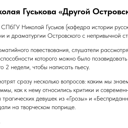
олая Гуськова «Другой Островс
 СПбГУ Николай Гуськов (кафедра истории русс
ни и драматургии Островского с непривычной с
оматийного повествования, слушатели рассмотря
оспособности которого можно было позавидовать
о 2 недели, чтобы написать пьесу.
отрят сразу несколько вопросов: каким мы знае
мы, как к нему относились критики и современни
 трагических девушек из «Грозы» и «Бесприданн
дали на творческом поприще.
.