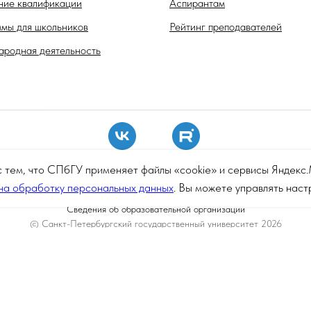
ие квалификации
Аспирантам
мы для школьников
Рейтинг преподавателей
родная деятельность
с тем, что СПбГУ применяет файлы «cookie» и сервисы Яндек
на обработку персональных данных
. Вы можете управлять нас
Сведения об образовательной организации
© Санкт-Петербургский государственный университет 2026
Политика СПбГУ в отношении обработки персональных данных
ваны архивные материалы с упоминанием физических и юридических лиц, 
, а также организаций, признанных экстремистскими и запрещённых на те