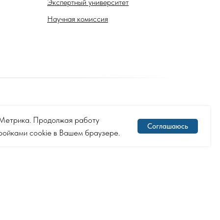
Экспертный университет
Научная комиссия
с.Метрика. Продолжая работу
Соглашаюсь
тройками cookie в Вашем браузере.
включённых Министерством юстиции Российской Федерации
рритории Российской Федерации