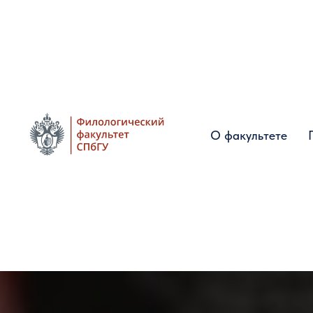
О факультете
О факультете