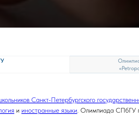
ГУ
Олимпиа
«Petropo
кольников Санкт-Петербургского государственн
логия
и
иностранные языки
. Олимпиада СПбГУ п