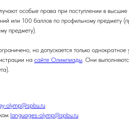
учают особые права при поступлении в высшие 
аний или 100 баллов по профильному предмету (
му предмету).
ограничено, но допускается только однократное 
гистрации на
сайте Олимпиады
. Они выполняют
та).
ogy-olymp@spbu.ru
ыкам
languages-olymp@spbu.ru